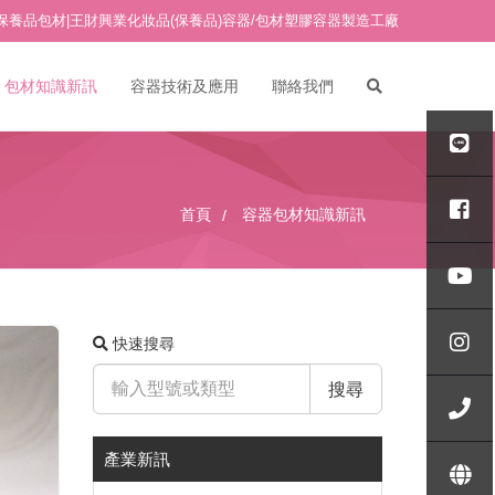
保養品包材|王財興業化妝品(保養品)容器/包材塑膠容器製造工廠
包材知識新訊
容器技術及應用
聯絡我們
PETG吹瓶/PETG塑膠吹瓶
PETG面霜瓶/PETG塑膠面霜
AB真空瓶專區
首頁
容器包材知識新訊
瓶
ABG真空瓶專區
其他材質塑膠面霜瓶
玻璃水瓶
AP真空瓶專區
玻璃面霜瓶
18牙點滴(點滴管)
API真空瓶專區
快速搜尋
18牙 壓頭/噴頭
APL真空瓶專區
壓克力水瓶/真空瓶-A專區
搜尋
20牙 壓頭/噴頭
APS真空瓶專區
壓克力水瓶/真空瓶-B專區
24牙 壓頭/噴頭
壓克力面霜瓶 A/B/C專區
產業新訊
壓克力水瓶/真空瓶-B2專區
壓克力面霜瓶 AE/BE/CE專區