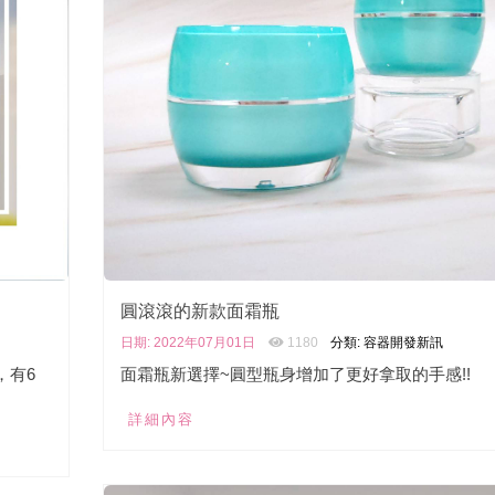
圓滾滾的新款面霜瓶
日期: 2022年07月01日
1180
分類: 容器開發新訊
，有6
面霜瓶新選擇~圓型瓶身增加了更好拿取的手感!!
詳細內容