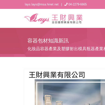
lays.lays@msa.hinet.net
|
04-2279-6665
容器包材知識新訊
化妝品容器產業及塑膠射出模具瓶器產業