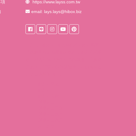
事項
https://www.layss.com.tw
知
email:
lays.lays@hibox.biz
來自
台中桶裝水
東之初桶裝天然水獨家
『保鮮系統』獨家桶裝設計，桶裝水裝填
後立即密封減少接觸空氣的機會，水質保
存更久；不讓水的甘甜流失，水的風味百
分之百保留於瓶中。
桶裝水宅配
桶裝水
桶裝水推薦
塑膠射出
塑膠射出工廠
塑膠射出成型
塑膠射出模具
射出成型代工