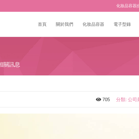
化妝品容器|
首頁
關於我們
化妝品容器
電子型錄
相關訊息
705
分類: 公