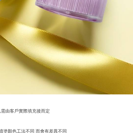
容量,需由客戶實際填充後而定
與噴塗顏色工法不同 而會有差異不同