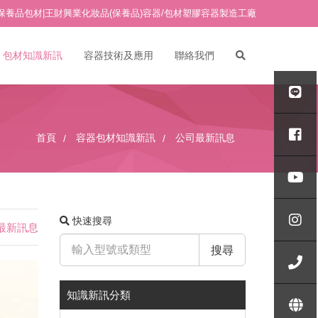
保養品包材|王財興業化妝品(保養品)容器/包材塑膠容器製造工廠
包材知識新訊
容器技術及應用
聯絡我們
PETG吹瓶/PETG塑膠吹瓶
PETG面霜瓶/PETG塑膠面霜
AB真空瓶專區
首頁
容器包材知識新訊
公司最新訊息
瓶
ABG真空瓶專區
其他材質塑膠面霜瓶
玻璃水瓶
AP真空瓶專區
玻璃面霜瓶
18牙點滴(點滴管)
API真空瓶專區
快速搜尋
18牙 壓頭/噴頭
司最新訊息
APL真空瓶專區
壓克力水瓶/真空瓶-A專區
搜尋
20牙 壓頭/噴頭
APS真空瓶專區
壓克力水瓶/真空瓶-B專區
24牙 壓頭/噴頭
壓克力面霜瓶 A/B/C專區
知識新訊分類
壓克力水瓶/真空瓶-B2專區
壓克力面霜瓶 AE/BE/CE專區