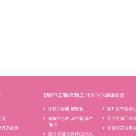
結
塑膠容器/瓶罐/瓶器 化裝瓶瓶罐罐總覽
保養品容器-塑膠瓶
客戶接單容器
王財
保養品包材-真空瓶/真空
容器可加工方
瓶器
品容器總覽
塑膠瓶器使用
玻璃瓶/玻璃霜瓶/玻璃水