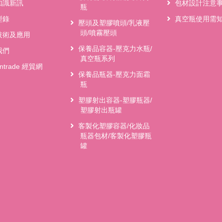
知識新訊
包材設計注意
瓶
型錄
真空瓶使用需
壓頭及塑膠噴頭/乳液壓
頭/噴霧壓頭
技術及應用
保養品容器-壓克力水瓶/
我們
真空瓶系列
antrade 經貿網
保養品瓶器-壓克力面霜
瓶
塑膠射出容器-塑膠瓶器/
塑膠射出瓶罐
客製化塑膠容器/化妝品
瓶器包材/客製化塑膠瓶
罐