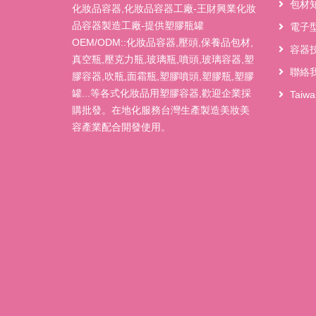
包材
化妝品容器,化妝品容器工廠-王財興業化妝
品容器製造工廠-提供塑膠瓶罐
電子
OEM/ODM::化妝品容器,壓頭,保養品包材,
容器
真空瓶,壓克力瓶,玻璃瓶,噴頭,玻璃容器,塑
聯絡
膠容器,吹瓶,面霜瓶,塑膠噴頭,塑膠瓶,塑膠
罐...等各式化妝品用塑膠容器,歡迎企業採
Taiw
購批發。在地化服務台灣生產製造美妝美
容產業配合開發使用。