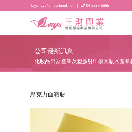
lays.lays@msa.hinet.net
|
04-2279-6665
公司最新訊息
化妝品容器產業及塑膠射出模具瓶器產業
壓克力面霜瓶