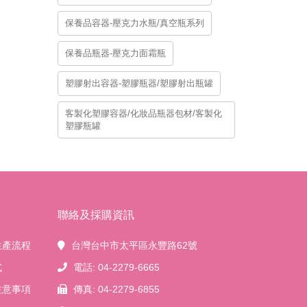
保養品容器-壓克力水瓶/真空瓶系列
保養品瓶器-壓克力面霜瓶
塑膠射出容器-塑膠瓶器/塑膠射出瓶罐
客製化塑膠容器/化妝品瓶器包材/客製化
塑膠瓶罐
聯絡及採購資訊
生產流程
台灣台中市太平區永豐路62號
式
電話: 04-2279-6665
注意事項
傳真: 04-2279-6855