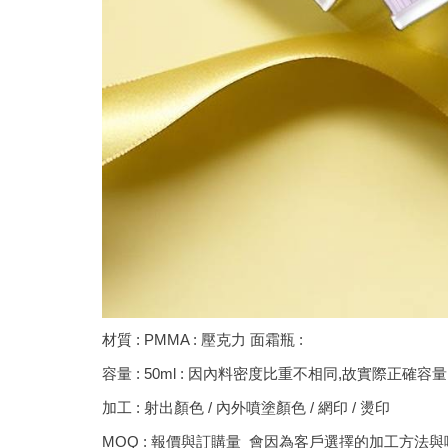
材質 : PMMA : 壓克力 面霜瓶 :
容量 : 50ml : 因內料密度比重不相同,故實際正確
加工 : 射出顏色 / 內外噴塗顏色 / 網印 / 燙印
MOQ : 報價與訂購量 會因為客戶選擇的加工方法