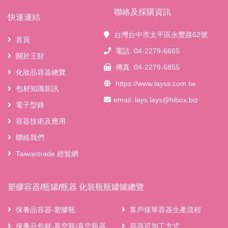
聯絡及採購資訊
快速連結
台灣台中市太平區永豐路62號
首頁
電話: 04-2279-6665
關於王財
傳真: 04-2279-6855
化妝品容器總覽
https://www.layss.com.tw
包材知識新訊
email:
lays.lays@hibox.biz
電子型錄
容器技術及應用
聯絡我們
Taiwantrade 經貿網
塑膠容器/瓶罐/瓶器 化裝瓶瓶罐罐總覽
保養品容器-塑膠瓶
客戶接單容器生產流程
保養品包材-真空瓶/真空瓶器
容器可加工方式