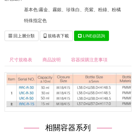
基本色:霧金、霧銀、珍珠白、亮紫、粉綠、粉橘
特殊指定色
回上層分類
規格表下載
LINE@諮詢
尺寸規格表
商品說明
容器採購注意事項
相關容器系列