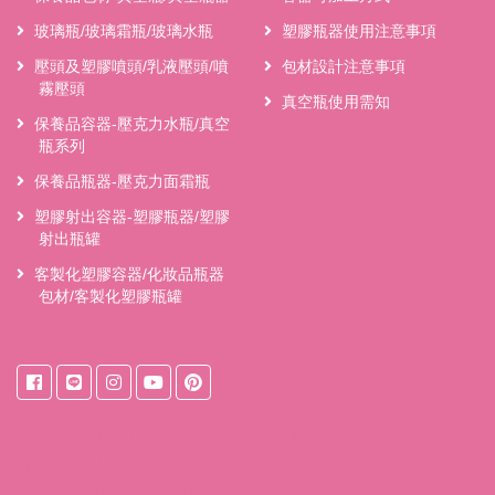
玻璃瓶/玻璃霜瓶/玻璃水瓶
塑膠瓶器使用注意事項
壓頭及塑膠噴頭/乳液壓頭/噴
包材設計注意事項
霧壓頭
真空瓶使用需知
保養品容器-壓克力水瓶/真空
瓶系列
保養品瓶器-壓克力面霜瓶
塑膠射出容器-塑膠瓶器/塑膠
射出瓶罐
客製化塑膠容器/化妝品瓶器
包材/客製化塑膠瓶罐
來自
台中桶裝水
東之初桶裝天然水獨家『保鮮系統』獨家桶裝設
計，桶裝水裝填後立即密封減少接觸空氣的機會，水質保存更久；
不讓水的甘甜流失，水的風味百分之百保留於瓶中。