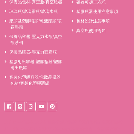
保養品包材-真空瓶/真空瓶器
容器可加工方式
玻璃瓶/玻璃霜瓶/玻璃水瓶
塑膠瓶器使用注意事項
壓頭及塑膠噴頭/乳液壓頭/噴
包材設計注意事項
霧壓頭
真空瓶使用需知
保養品容器-壓克力水瓶/真空
瓶系列
保養品瓶器-壓克力面霜瓶
塑膠射出容器-塑膠瓶器/塑膠
射出瓶罐
客製化塑膠容器/化妝品瓶器
包材/客製化塑膠瓶罐
來自
台中桶裝水
東之初桶裝天然水獨家『保鮮系統』獨家桶裝設
計，桶裝水裝填後立即密封減少接觸空氣的機會，水質保存更久；