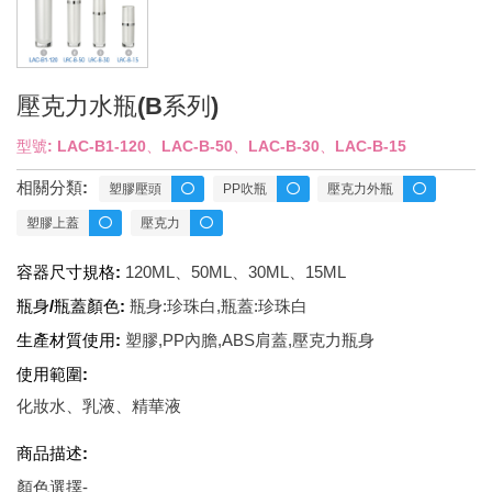
壓克力水瓶(B系列)
型號: LAC-B1-120、LAC-B-50、LAC-B-30、LAC-B-15
相關分類:
塑膠壓頭
PP吹瓶
壓克力外瓶
塑膠上蓋
壓克力
容器尺寸規格:
120ML、50ML、30ML、15ML
瓶身/瓶蓋顏色:
瓶身:珍珠白,瓶蓋:珍珠白
生產材質使用:
塑膠,PP內膽,ABS肩蓋,壓克力瓶身
使用範圍:
化妝水、乳液、精華液
商品描述:
顏色選擇-