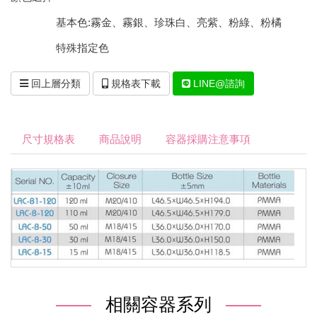
基本色:霧金、霧銀、珍珠白、亮紫、粉綠、粉橘
特殊指定色
回上層分類
規格表下載
LINE@諮詢
尺寸規格表
商品說明
容器採購注意事項
相關容器系列