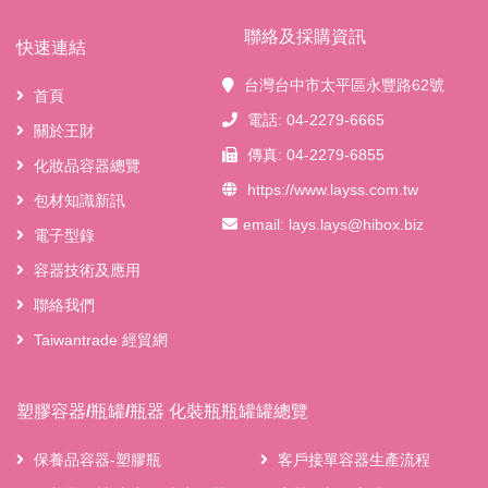
聯絡及採購資訊
快速連結
台灣台中市太平區永豐路62號
首頁
電話: 04-2279-6665
關於王財
傳真: 04-2279-6855
化妝品容器總覽
https://www.layss.com.tw
包材知識新訊
email:
lays.lays@hibox.biz
電子型錄
容器技術及應用
聯絡我們
Taiwantrade 經貿網
塑膠容器/瓶罐/瓶器 化裝瓶瓶罐罐總覽
保養品容器-塑膠瓶
客戶接單容器生產流程