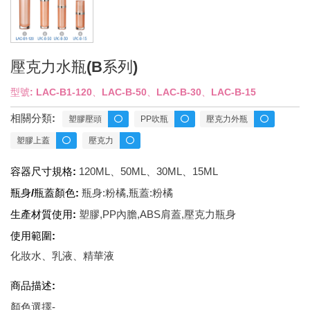
壓克力水瓶(B系列)
型號: LAC-B1-120、LAC-B-50、LAC-B-30、LAC-B-15
相關分類:
塑膠壓頭
PP吹瓶
壓克力外瓶
塑膠上蓋
壓克力
容器尺寸規格:
120ML、50ML、30ML、15ML
瓶身/瓶蓋顏色:
瓶身:粉橘,瓶蓋:粉橘
生產材質使用:
塑膠,PP內膽,ABS肩蓋,壓克力瓶身
使用範圍:
化妝水、乳液、精華液
商品描述:
顏色選擇-