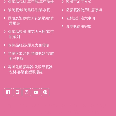
保養品包材-真空瓶/真空瓶器
容器可加工方式
玻璃瓶/玻璃霜瓶/玻璃水瓶
塑膠瓶器使用注意事項
壓頭及塑膠噴頭/乳液壓頭/噴
包材設計注意事項
霧壓頭
真空瓶使用需知
保養品容器-壓克力水瓶/真空
瓶系列
保養品瓶器-壓克力面霜瓶
塑膠射出容器-塑膠瓶器/塑膠
射出瓶罐
客製化塑膠容器/化妝品瓶器
包材/客製化塑膠瓶罐
來自
台中桶裝水
東之初桶裝天然水獨家『保鮮系統』獨家桶裝設
計，桶裝水裝填後立即密封減少接觸空氣的機會，水質保存更久；