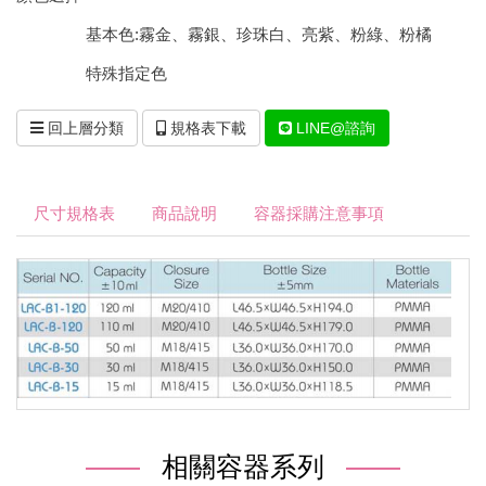
基本色:霧金、霧銀、珍珠白、亮紫、粉綠、粉橘
特殊指定色
回上層分類
規格表下載
LINE@諮詢
尺寸規格表
商品說明
容器採購注意事項
相關容器系列