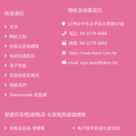
聯絡及採購資訊
快速連結
台灣台中市太平區永豐路62號
首頁
電話: 04-2279-6665
關於王財
傳真: 04-2279-6855
化妝品容器總覽
https://www.layss.com.tw
包材知識新訊
email:
lays.lays@hibox.biz
電子型錄
容器技術及應用
聯絡我們
Taiwantrade 經貿網
塑膠容器/瓶罐/瓶器 化裝瓶瓶罐罐總覽
保養品容器-塑膠瓶
客戶接單容器生產流程