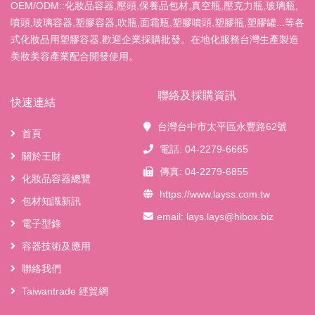
OEM/ODM::化妝品容器,壓頭,保養品包材,真空瓶,壓克力瓶,玻璃瓶,
噴頭,玻璃容器,塑膠容器,吹瓶,面霜瓶,塑膠噴頭,塑膠瓶,塑膠罐...等各
式化妝品用塑膠容器,歡迎企業採購批發。在地化服務台灣生產製造
美妝美容產業配合開發使用。
聯絡及採購資訊
快速連結
台灣台中市太平區永豐路62號
首頁
電話: 04-2279-6665
關於王財
傳真: 04-2279-6855
化妝品容器總覽
https://www.layss.com.tw
包材知識新訊
email:
lays.lays@hibox.biz
電子型錄
容器技術及應用
聯絡我們
Taiwantrade 經貿網