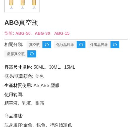
ABG真空瓶
型號: ABG-50、ABG-30、ABG-15
相關分類:
真空瓶
化妝品瓶器
保養品容器
塑膠真空瓶
容器尺寸規格:
50ML、30ML、15ML
瓶身/瓶蓋顏色:
金色
生產材質使用:
AS,ABS,塑膠
使用範圍:
精華液、乳液、眼霜
商品描述:
瓶身選擇:金色、銀色、特殊指定色