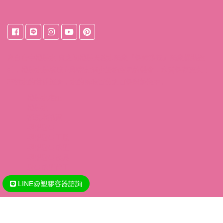
來自
台中桶裝水
東之初桶裝天然水獨家『保鮮系統』獨家桶裝設
計，桶裝水裝填後立即密封減少接觸空氣的機會，水質保存更久；
不讓水的甘甜流失，水的風味百分之百保留於瓶中。
桶裝水宅配
桶裝水
桶裝水推薦
塑膠射出
塑膠射出工廠
塑膠射出成型
塑膠射出模具
射出成型代工
LINE@塑膠容器諮詢
Copyright @ 2020 - 2026 王財興業化妝品(保養品)容器/包材塑膠容