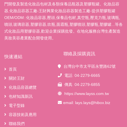
門開發及製造化妝品包材及各類保養品瓶器及塑膠瓶罐。化妝品容
器,化妝品容器工廠-王財興業化妝品容器製造工廠-提供塑膠瓶罐
OEM/ODM::化妝品容器,壓頭,保養品包材,真空瓶,壓克力瓶,玻璃瓶,
噴頭,玻璃容器,塑膠容器,吹瓶,面霜瓶,塑膠噴頭,塑膠瓶,塑膠罐...等各
式化妝品用塑膠容器,歡迎企業採購批發。在地化服務台灣生產製造
美妝美容產業配合開發使用。
聯絡及採購資訊
快速連結
台灣台中市太平區永豐路62號
首頁
電話: 04-2279-6665
關於王財
傳真: 04-2279-6855
化妝品容器總覽
https://www.layss.com.tw
包材知識新訊
email:
lays.lays@hibox.biz
電子型錄
容器技術及應用
聯絡我們