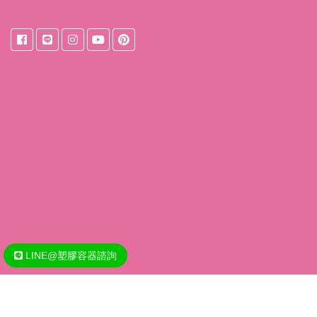
來自
台中桶裝水
東之初桶裝天然水獨家『保鮮系統』獨家桶裝設
計，桶裝水裝填後立即密封減少接觸空氣的機會，水質保存更久；
不讓水的甘甜流失，水的風味百分之百保留於瓶中。
桶裝水宅配
桶裝水
桶裝水推薦
塑膠射出
塑膠射出工廠
塑膠射出成型
塑膠射出模具
射出成型代工
LINE@塑膠容器諮詢
Copyright @ 2020 - 2026 王財興業化妝品(保養品)容器/包材塑膠容