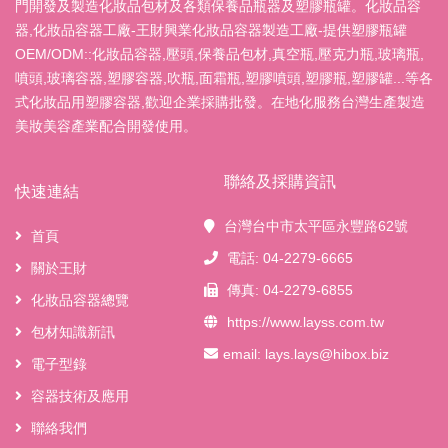
門開發及製造化妝品包材及各類保養品瓶器及塑膠瓶罐。化妝品容
器,化妝品容器工廠-王財興業化妝品容器製造工廠-提供塑膠瓶罐
OEM/ODM::化妝品容器,壓頭,保養品包材,真空瓶,壓克力瓶,玻璃瓶,
噴頭,玻璃容器,塑膠容器,吹瓶,面霜瓶,塑膠噴頭,塑膠瓶,塑膠罐...等各
式化妝品用塑膠容器,歡迎企業採購批發。在地化服務台灣生產製造
美妝美容產業配合開發使用。
聯絡及採購資訊
快速連結
台灣台中市太平區永豐路62號
首頁
電話: 04-2279-6665
關於王財
傳真: 04-2279-6855
化妝品容器總覽
https://www.layss.com.tw
包材知識新訊
email:
lays.lays@hibox.biz
電子型錄
容器技術及應用
聯絡我們