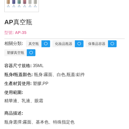
AP真空瓶
型號: AP-35
相關分類:
真空瓶
化妝品瓶器
保養品容器
塑膠真空瓶
容器尺寸規格:
35ML
瓶身/瓶蓋顏色:
瓶身:霧面、白色,瓶蓋:鋁件
生產材質使用:
塑膠,PP
使用範圍:
精華液、乳液、眼霜
商品描述:
瓶身選擇:霧面、基本色、特殊指定色