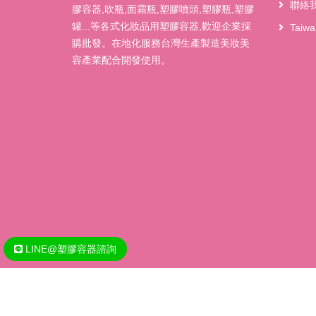
聯絡
膠容器,吹瓶,面霜瓶,塑膠噴頭,塑膠瓶,塑膠
罐...等各式化妝品用塑膠容器,歡迎企業採
Taiw
購批發。在地化服務台灣生產製造美妝美
容產業配合開發使用。
LINE@塑膠容器諮詢
Copyright @ 2020 