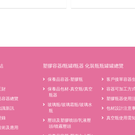
結
塑膠容器/瓶罐/瓶器 化裝瓶瓶罐罐總覽
保養品容器-塑膠瓶
客戶接單容器
王財
保養品包材-真空瓶/真空
容器可加工方
瓶器
品容器總覽
塑膠瓶器使用
玻璃瓶/玻璃霜瓶/玻璃水
知識新訊
包材設計注意
瓶
型錄
真空瓶使用需
壓頭及塑膠噴頭/乳液壓
頭/噴霧壓頭
技術及應用