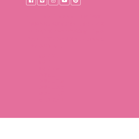
來自
台中桶裝水
東之初桶裝天然水獨家
『保鮮系統』獨家桶裝設計，桶裝水裝填
後立即密封減少接觸空氣的機會，水質保
存更久；不讓水的甘甜流失，水的風味百
分之百保留於瓶中。
桶裝水宅配
桶裝水
桶裝水推薦
塑膠射出
塑膠射出工廠
塑膠射出成型
塑膠射出模具
射出成型代工
l rights reserved.