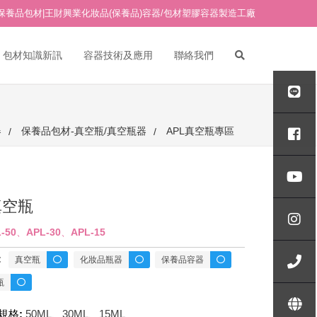
保養品包材|王財興業化妝品(保養品)容器/包材塑膠容器製造工廠
包材知識新訊
容器技術及應用
聯絡我們
PETG吹瓶/PETG塑膠吹瓶
PETG面霜瓶/PETG塑膠面霜
AB真空瓶專區
器
保養品包材-真空瓶/真空瓶器
APL真空瓶專區
瓶
ABG真空瓶專區
其他材質塑膠面霜瓶
玻璃水瓶
AP真空瓶專區
玻璃面霜瓶
18牙點滴(點滴管)
真空瓶
API真空瓶專區
18牙 壓頭/噴頭
-50、APL-30、APL-15
APL真空瓶專區
壓克力水瓶/真空瓶-H專區
20牙 壓頭/噴頭
:
真空瓶
化妝品瓶器
保養品容器
APS真空瓶專區
壓克力水瓶/真空瓶-ID專區
24牙 壓頭/噴頭
壓克力面霜瓶 A/B/C專區
瓶
壓克力水瓶/真空瓶-IO專區
壓克力面霜瓶 AE/BE/CE專區
規格:
50ML、30ML、15ML