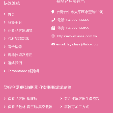
聯絡及採購資訊
快速連結
台灣台中市太平區永豐路62號
首頁
電話: 04-2279-6665
關於王財
傳真: 04-2279-6855
化妝品容器總覽
https://www.layss.com.tw
包材知識新訊
email:
lays.lays@hibox.biz
電子型錄
容器技術及應用
聯絡我們
Taiwantrade 經貿網
塑膠容器/瓶罐/瓶器 化裝瓶瓶罐罐總覽
保養品容器-塑膠瓶
客戶接單容器生產流程
保養品包材-真空瓶/真空瓶器
容器可加工方式