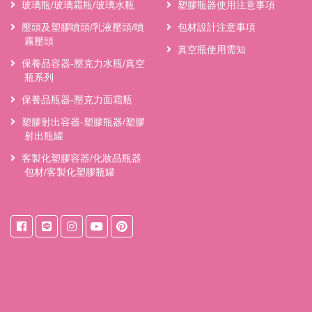
玻璃瓶/玻璃霜瓶/玻璃水瓶
塑膠瓶器使用注意事項
壓頭及塑膠噴頭/乳液壓頭/噴
包材設計注意事項
霧壓頭
真空瓶使用需知
保養品容器-壓克力水瓶/真空
瓶系列
保養品瓶器-壓克力面霜瓶
塑膠射出容器-塑膠瓶器/塑膠
射出瓶罐
客製化塑膠容器/化妝品瓶器
包材/客製化塑膠瓶罐
來自
台中桶裝水
東之初桶裝天然水獨家『保鮮系統』獨家桶裝設
計，桶裝水裝填後立即密封減少接觸空氣的機會，水質保存更久；
不讓水的甘甜流失，水的風味百分之百保留於瓶中。