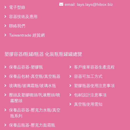
email:
lays.lays@hibox.biz
電子型錄
容器技術及應用
聯絡我們
Taiwantrade 經貿網
塑膠容器/瓶罐/瓶器 化裝瓶瓶罐罐總覽
保養品容器-塑膠瓶
客戶接單容器生產流程
保養品包材-真空瓶/真空瓶器
容器可加工方式
玻璃瓶/玻璃霜瓶/玻璃水瓶
塑膠瓶器使用注意事項
壓頭及塑膠噴頭/乳液壓頭/噴
包材設計注意事項
霧壓頭
真空瓶使用需知
保養品容器-壓克力水瓶/真空
瓶系列
保養品瓶器-壓克力面霜瓶