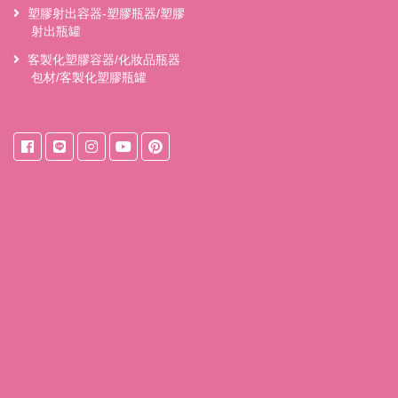
塑膠射出容器-塑膠瓶器/塑膠
射出瓶罐
客製化塑膠容器/化妝品瓶器
包材/客製化塑膠瓶罐
來自
台中桶裝水
東之初桶裝天然水獨家『保鮮系統』獨家桶裝設
計，桶裝水裝填後立即密封減少接觸空氣的機會，水質保存更久；
不讓水的甘甜流失，水的風味百分之百保留於瓶中。
桶裝水宅配
桶裝水
桶裝水推薦
塑膠射出
塑膠射出工廠
塑膠射出成型
塑膠射出模具
射出成型代工