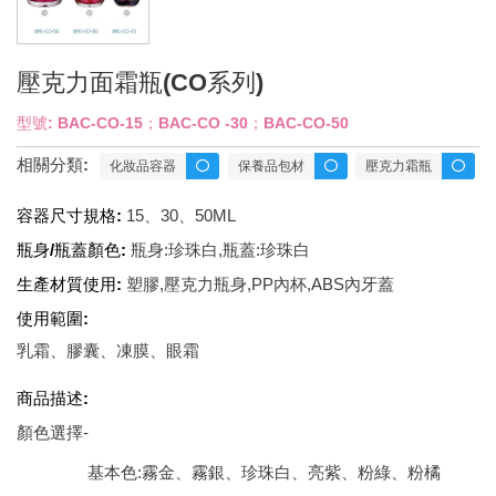
壓克力面霜瓶(CO系列)
型號: BAC-CO-15；BAC-CO -30；BAC-CO-50
相關分類:
化妝品容器
保養品包材
壓克力霜瓶
容器尺寸規格:
15、30、50ML
瓶身/瓶蓋顏色:
瓶身:珍珠白,瓶蓋:珍珠白
生產材質使用:
塑膠,壓克力瓶身,PP內杯,ABS內牙蓋
使用範圍:
乳霜、膠囊、凍膜、眼霜
商品描述:
顏色選擇-
基本色:霧金、霧銀、珍珠白、亮紫、粉綠、粉橘