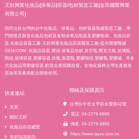
王財興業化妝品(保養品)容器/包材製造工廠(金田國際興業
有限公司)
我司位於台灣的台中化妝品、保養品、包材容器瓶罐製造工廠，專
門開發及製造化妝品包材及各類保養品瓶器及塑膠瓶罐。化妝品容
器,化妝品容器工廠-王財興業化妝品容器製造工廠-提供塑膠瓶罐
OEM/ODM::化妝品容器,壓頭,保養品包材,真空瓶,壓克力瓶,玻璃瓶,
噴頭,玻璃容器,塑膠容器,吹瓶,面霜瓶,塑膠噴頭,塑膠瓶,塑膠罐...等各
式化妝品用塑膠容器,歡迎企業採購批發。在地化服務台灣生產製造
美妝美容產業配合開發使用。
聯絡及採購資訊
快速連結
台灣台中市太平區永豐路62號
首頁
電話: 04-2279-6665
關於王財
傳真: 04-2279-6855
化妝品容器總覽
https://www.layss.com.tw
包材知識新訊