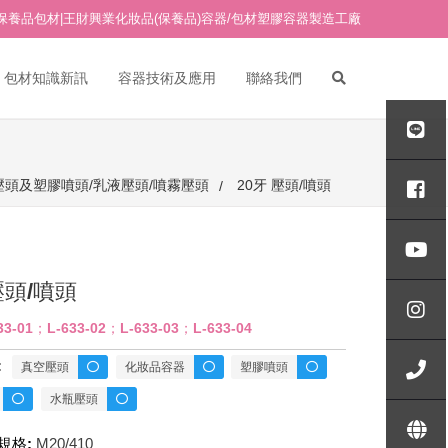
保養品包材|王財興業化妝品(保養品)容器/包材塑膠容器製造工廠
包材知識新訊
容器技術及應用
聯絡我們
PETG吹瓶/PETG塑膠吹瓶
PETG面霜瓶/PETG塑膠面霜
AB真空瓶專區
壓頭及塑膠噴頭/乳液壓頭/噴霧壓頭
20牙 壓頭/噴頭
瓶
ABG真空瓶專區
其他材質塑膠面霜瓶
玻璃水瓶
AP真空瓶專區
玻璃面霜瓶
18牙點滴(點滴管)
壓頭/噴頭
API真空瓶專區
18牙 壓頭/噴頭
33-01；L-633-02；L-633-03；L-633-04
APL真空瓶專區
壓克力水瓶/真空瓶-H專區
20牙 壓頭/噴頭
:
真空壓頭
化妝品容器
塑膠噴頭
APS真空瓶專區
壓克力水瓶/真空瓶-ID專區
24牙 壓頭/噴頭
壓克力面霜瓶 A/B/C專區
水瓶壓頭
壓克力水瓶/真空瓶-IO專區
壓克力面霜瓶 AE/BE/CE專區
規格:
M20/410