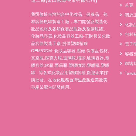
造工廠(金田國際興業有限公司)
首頁
我司位於台灣的台中化妝品、保養品、包
關於
材容器瓶罐製造工廠，專門開發及製造化
化妝
妝品包材及各類保養品瓶器及塑膠瓶罐。
包材
化妝品容器,化妝品容器工廠-王財興業化妝
品容器製造工廠-提供塑膠瓶罐
電子
OEM/ODM::化妝品容器,壓頭,保養品包材,
容器
真空瓶,壓克力瓶,玻璃瓶,噴頭,玻璃容器,塑
聯絡
膠容器,吹瓶,面霜瓶,塑膠噴頭,塑膠瓶,塑膠
罐...等各式化妝品用塑膠容器,歡迎企業採
Taiw
購批發。在地化服務台灣生產製造美妝美
容產業配合開發使用。