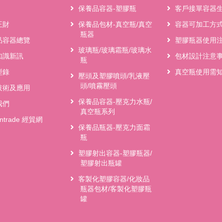
保養品容器-塑膠瓶
客戶接單容器
王財
保養品包材-真空瓶/真空
容器可加工方
瓶器
品容器總覽
塑膠瓶器使用
玻璃瓶/玻璃霜瓶/玻璃水
知識新訊
包材設計注意
瓶
型錄
真空瓶使用需
壓頭及塑膠噴頭/乳液壓
頭/噴霧壓頭
技術及應用
保養品容器-壓克力水瓶/
我們
真空瓶系列
antrade 經貿網
保養品瓶器-壓克力面霜
瓶
塑膠射出容器-塑膠瓶器/
塑膠射出瓶罐
客製化塑膠容器/化妝品
瓶器包材/客製化塑膠瓶
罐