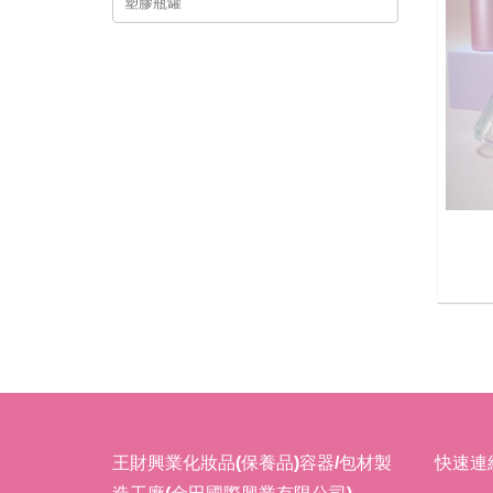
塑膠瓶罐
王財興業化妝品(保養品)容器/包材製
快速連