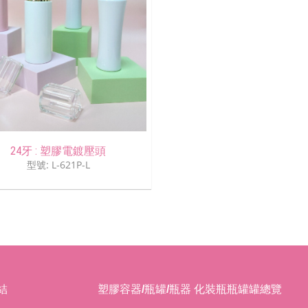
24牙 : 塑膠電鍍壓頭
型號: L-621P-L
結
塑膠容器/瓶罐/瓶器 化裝瓶瓶罐罐總覽