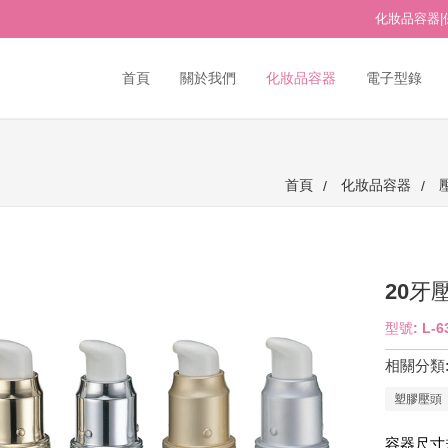
化妝品容器|
首頁
關於我們
化妝品容器
電子型錄
首頁
化妝品容器
20牙
型號: L-6
相關分類
塑膠壓頭
容器尺寸