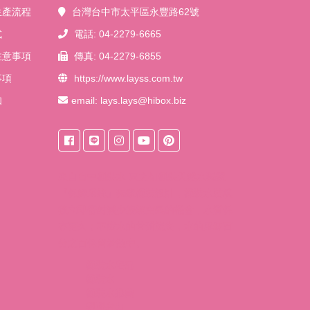
生產流程
台灣台中市太平區永豐路62號
式
電話: 04-2279-6665
注意事項
傳真: 04-2279-6855
事項
https://www.layss.com.tw
知
email:
lays.lays@hibox.biz
來自
台中桶裝水
東之初桶裝天然水獨家
『保鮮系統』獨家桶裝設計，桶裝水裝填
後立即密封減少接觸空氣的機會，水質保
存更久；不讓水的甘甜流失，水的風味百
分之百保留於瓶中。
桶裝水宅配
桶裝水
桶裝水推薦
塑膠射出