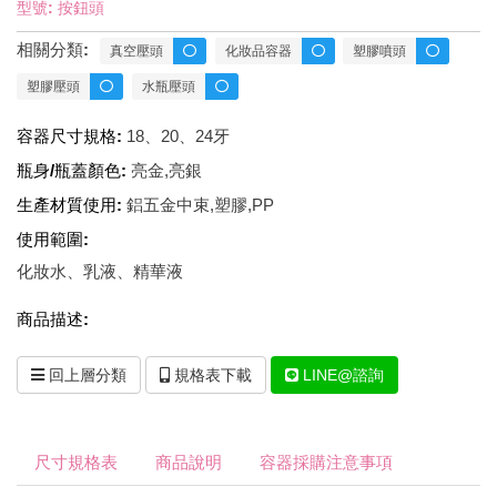
型號: 按鈕頭
相關分類:
真空壓頭
化妝品容器
塑膠噴頭
塑膠壓頭
水瓶壓頭
容器尺寸規格:
18、20、24牙
瓶身/瓶蓋顏色:
亮金,亮銀
生產材質使用:
鋁五金中束,塑膠,PP
使用範圍:
化妝水、乳液、精華液
商品描述:
回上層分類
規格表下載
LINE@諮詢
尺寸規格表
商品說明
容器採購注意事項