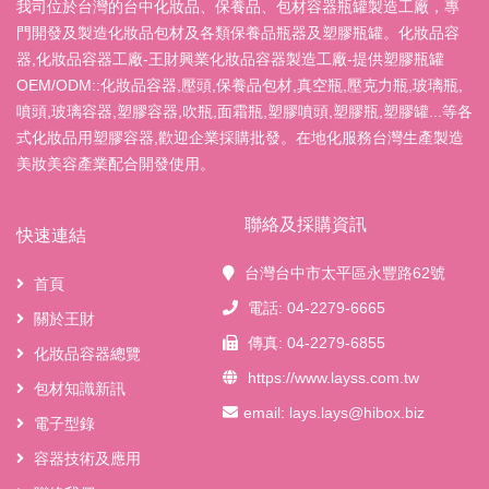
我司位於台灣的台中化妝品、保養品、包材容器瓶罐製造工廠，專
門開發及製造化妝品包材及各類保養品瓶器及塑膠瓶罐。化妝品容
器,化妝品容器工廠-王財興業化妝品容器製造工廠-提供塑膠瓶罐
OEM/ODM::化妝品容器,壓頭,保養品包材,真空瓶,壓克力瓶,玻璃瓶,
噴頭,玻璃容器,塑膠容器,吹瓶,面霜瓶,塑膠噴頭,塑膠瓶,塑膠罐...等各
式化妝品用塑膠容器,歡迎企業採購批發。在地化服務台灣生產製造
美妝美容產業配合開發使用。
聯絡及採購資訊
快速連結
台灣台中市太平區永豐路62號
首頁
電話: 04-2279-6665
關於王財
傳真: 04-2279-6855
化妝品容器總覽
https://www.layss.com.tw
包材知識新訊
email:
lays.lays@hibox.biz
電子型錄
容器技術及應用