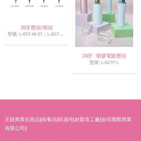
20牙壓頭/噴頭
型號: L-657-M-01；L-657-M-02；L-657-M-03；L-657-M-04
24牙 : 塑膠電鍍壓頭
型號: L-621P-L
王財興業化妝品(保養品)容器/包材製造工廠(金田國際興業
有限公司)