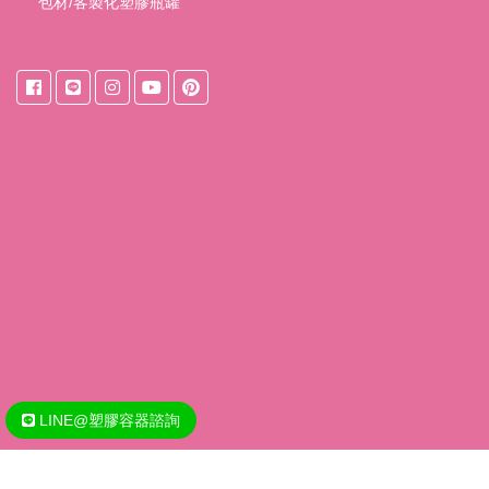
包材/客製化塑膠瓶罐
來自
台中桶裝水
東之初桶裝天然水獨家『保鮮系統』獨家桶裝設
計，桶裝水裝填後立即密封減少接觸空氣的機會，水質保存更久；
不讓水的甘甜流失，水的風味百分之百保留於瓶中。
桶裝水宅配
桶裝水
桶裝水推薦
塑膠射出
塑膠射出工廠
塑膠射出成型
塑膠射出模具
射出成型代工
LINE@塑膠容器諮詢