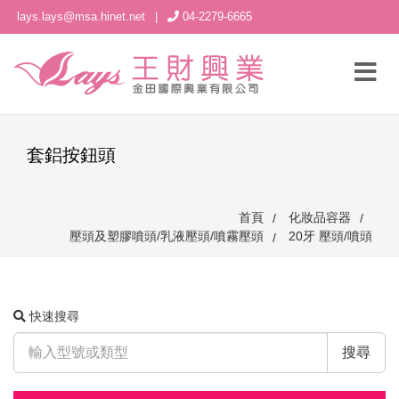
lays.lays@msa.hinet.net
|
04-2279-6665
套鋁按鈕頭
首頁
化妝品容器
壓頭及塑膠噴頭/乳液壓頭/噴霧壓頭
20牙 壓頭/噴頭
快速搜尋
搜尋