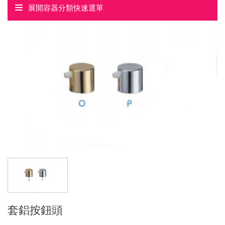
展開容器分類快速選單
套鋁按鈕頭