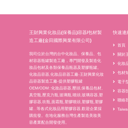
王財興業化妝品(保養品)容器/包材製
快速連
造工廠(金田國際興業有限公司)
首頁
我司位於台灣的台中化妝品、保養品、包
關於
材容器瓶罐製造工廠，專門開發及製造化
化妝
妝品包材及各類保養品瓶器及塑膠瓶罐。
包材
化妝品容器,化妝品容器工廠-王財興業化妝
品容器製造工廠-提供塑膠瓶罐
電子
OEM/ODM::化妝品容器,壓頭,保養品包材,
容器
真空瓶,壓克力瓶,玻璃瓶,噴頭,玻璃容器,塑
聯絡
膠容器,吹瓶,面霜瓶,塑膠噴頭,塑膠瓶,塑膠
罐...等各式化妝品用塑膠容器,歡迎企業採
Taiw
購批發。在地化服務台灣生產製造美妝美
容產業配合開發使用。