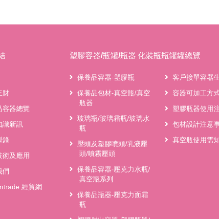
結
塑膠容器/瓶罐/瓶器 化裝瓶瓶罐罐總覽
保養品容器-塑膠瓶
客戶接單容器
王財
保養品包材-真空瓶/真空
容器可加工方
瓶器
品容器總覽
塑膠瓶器使用
玻璃瓶/玻璃霜瓶/玻璃水
知識新訊
包材設計注意
瓶
型錄
真空瓶使用需
壓頭及塑膠噴頭/乳液壓
頭/噴霧壓頭
技術及應用
保養品容器-壓克力水瓶/
我們
真空瓶系列
antrade 經貿網
保養品瓶器-壓克力面霜
瓶