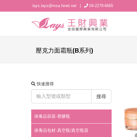
lays.lays@msa.hinet.net
|
04-2279-6665
壓克力面霜瓶(B系列)
快速搜尋
搜尋
保養品容器-塑膠瓶
保養品包材-真空瓶/真空瓶器