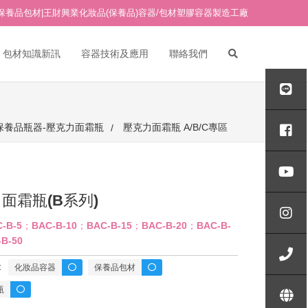
保養品包材|王財興業化妝品(保養品)容器/包材塑膠容器製造工廠
包材知識新訊
容器技術及應用
聯絡我們
PETG吹瓶/PETG塑膠吹瓶
PETG面霜瓶/PETG塑膠面霜
AB真空瓶專區
保養品瓶器-壓克力面霜瓶
壓克力面霜瓶 A/B/C專區
瓶
ABG真空瓶專區
其他材質塑膠面霜瓶
玻璃水瓶
AP真空瓶專區
玻璃面霜瓶
18牙點滴(點滴管)
面霜瓶(B系列)
API真空瓶專區
18牙 壓頭/噴頭
-B-5；BAC-B-10；BAC-B-15；BAC-B-20；BAC-B-
APL真空瓶專區
壓克力水瓶/真空瓶-H專區
B-50
20牙 壓頭/噴頭
APS真空瓶專區
壓克力水瓶/真空瓶-ID專區
:
化妝品容器
保養品包材
24牙 壓頭/噴頭
壓克力面霜瓶 A/B/C專區
壓克力水瓶/真空瓶-IO專區
瓶
壓克力面霜瓶 AE/BE/CE專區