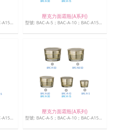
壓克力面霜瓶(A系列)
型號: BAC-A-5；BAC-A-10；BAC-A15；BAC-A-20；BAC-A-30；BAC-A-50
型號: BAC-A-5；BAC-A-10；BAC-A15；BAC-A-20；BAC-A-30；BAC-A-50
壓克力面霜瓶(A系列)
型號: BAC-A-5；BAC-A-10；BAC-A15；BAC-A-20；BAC-A-30；BAC-A-50
型號: BAC-A-5；BAC-A-10；BAC-A15；BAC-A-20；BAC-A-30；BAC-A-50