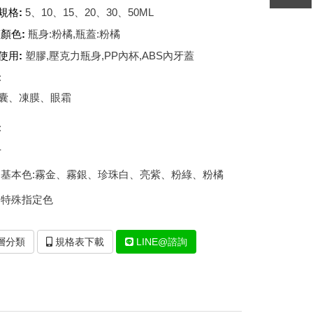
壓克力水瓶/真空瓶-IY專區
規格:
5、10、15、20、30、50ML
壓克力面霜瓶 B2/B3/B4專區
顏色:
瓶身:粉橘,瓶蓋:粉橘
壓克力面霜瓶 O1/O2專區
使用:
塑膠,壓克力瓶身,PP內杯,ABS內牙蓋
:
壓克力面霜瓶 BX專區
囊、凍膜、眼霜
壓克力面霜瓶 CO專區
:
壓克力面霜瓶 EJ專區
-
壓克力面霜瓶 EJR專區
:霧金、霧銀、珍珠白、亮紫、粉綠、粉橘
壓克力面霜瓶 B2R專區
指定色
壓克力面霜瓶 D專區
層分類
規格表下載
LINE@諮詢
壓克力面霜瓶 V專區