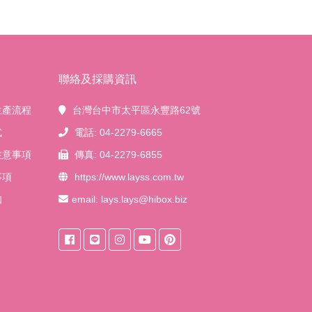
聯絡及採購資訊
生產流程
台灣台中市太平區永豐路62號
式
電話: 04-2279-6665
注意事項
傳真: 04-2279-6855
事項
https://www.layss.com.tw
知
email:
lays.lays@hibox.biz
來自
台中桶裝水
東之初桶裝天然水獨家
『保鮮系統』獨家桶裝設計，桶裝水裝填
後立即密封減少接觸空氣的機會，水質保