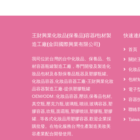
王財興業化妝品(保養品)容器/包材製
快速連
造工廠(金田國際興業有限公司)
首頁
我司位於台灣的台中化妝品、保養品、包
關於
材容器瓶罐製造工廠，專門開發及製造化
化妝
妝品包材及各類保養品瓶器及塑膠瓶罐。
包材
化妝品容器,化妝品容器工廠-王財興業化妝
品容器製造工廠-提供塑膠瓶罐
電子
OEM/ODM::化妝品容器,壓頭,保養品包材,
容器
真空瓶,壓克力瓶,玻璃瓶,噴頭,玻璃容器,塑
聯絡
膠容器,吹瓶,面霜瓶,塑膠噴頭,塑膠瓶,塑膠
罐...等各式化妝品用塑膠容器,歡迎企業採
Taiw
購批發。在地化服務台灣生產製造美妝美
容產業配合開發使用。