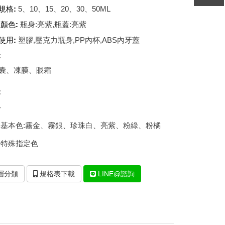
壓克力水瓶/真空瓶-IY專區
規格:
5、10、15、20、30、50ML
壓克力面霜瓶 B2/B3/B4專區
顏色:
瓶身:亮紫,瓶蓋:亮紫
壓克力面霜瓶 O1/O2專區
使用:
塑膠,壓克力瓶身,PP內杯,ABS內牙蓋
:
壓克力面霜瓶 BX專區
囊、凍膜、眼霜
壓克力面霜瓶 CO專區
:
壓克力面霜瓶 EJ專區
-
壓克力面霜瓶 EJR專區
:霧金、霧銀、珍珠白、亮紫、粉綠、粉橘
壓克力面霜瓶 B2R專區
指定色
壓克力面霜瓶 D專區
層分類
規格表下載
LINE@諮詢
壓克力面霜瓶 V專區