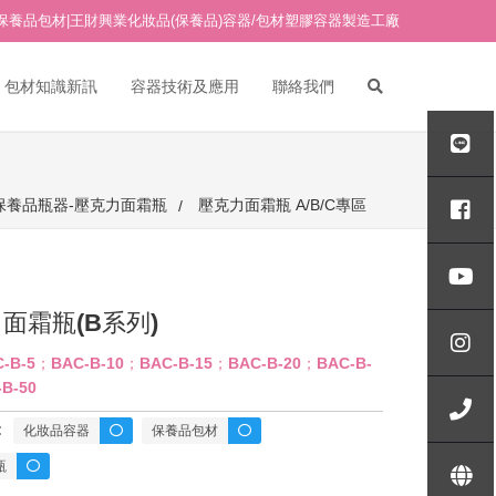
保養品包材|王財興業化妝品(保養品)容器/包材塑膠容器製造工廠
包材知識新訊
容器技術及應用
聯絡我們
PETG吹瓶/PETG塑膠吹瓶
PETG面霜瓶/PETG塑膠面霜
AB真空瓶專區
保養品瓶器-壓克力面霜瓶
壓克力面霜瓶 A/B/C專區
瓶
ABG真空瓶專區
其他材質塑膠面霜瓶
玻璃水瓶
AP真空瓶專區
玻璃面霜瓶
18牙點滴(點滴管)
面霜瓶(B系列)
API真空瓶專區
18牙 壓頭/噴頭
-B-5；BAC-B-10；BAC-B-15；BAC-B-20；BAC-B-
APL真空瓶專區
壓克力水瓶/真空瓶-H專區
B-50
20牙 壓頭/噴頭
APS真空瓶專區
壓克力水瓶/真空瓶-ID專區
:
化妝品容器
保養品包材
24牙 壓頭/噴頭
壓克力面霜瓶 A/B/C專區
壓克力水瓶/真空瓶-IO專區
瓶
壓克力面霜瓶 AE/BE/CE專區