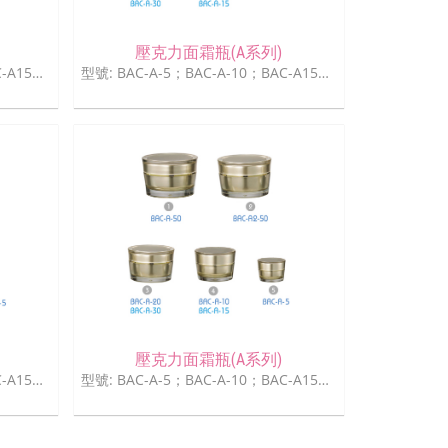
壓克力面霜瓶(A系列)
型號: BAC-A-5；BAC-A-10；BAC-A15；BAC-A-20；BAC-A-30；BAC-A-50
型號: BAC-A-5；BAC-A-10；BAC-A15；BAC-A-20；BAC-A-30；BAC-A-50
壓克力面霜瓶(A系列)
型號: BAC-A-5；BAC-A-10；BAC-A15；BAC-A-20；BAC-A-30；BAC-A-50
型號: BAC-A-5；BAC-A-10；BAC-A15；BAC-A-20；BAC-A-30；BAC-A-50