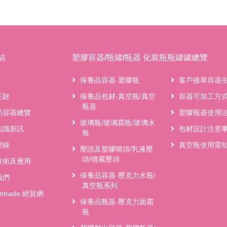
結
塑膠容器/瓶罐/瓶器 化裝瓶瓶罐罐總覽
保養品容器-塑膠瓶
客戶接單容器
王財
保養品包材-真空瓶/真空
容器可加工方
瓶器
品容器總覽
塑膠瓶器使用
玻璃瓶/玻璃霜瓶/玻璃水
知識新訊
包材設計注意
瓶
型錄
真空瓶使用需
壓頭及塑膠噴頭/乳液壓
頭/噴霧壓頭
技術及應用
保養品容器-壓克力水瓶/
我們
真空瓶系列
antrade 經貿網
保養品瓶器-壓克力面霜
瓶