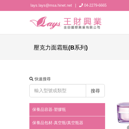
lays.lays@msa.hinet.net
|
04-2279-6665
壓克力面霜瓶(B系列)
快速搜尋
搜尋
保養品容器-塑膠瓶
保養品包材-真空瓶/真空瓶器