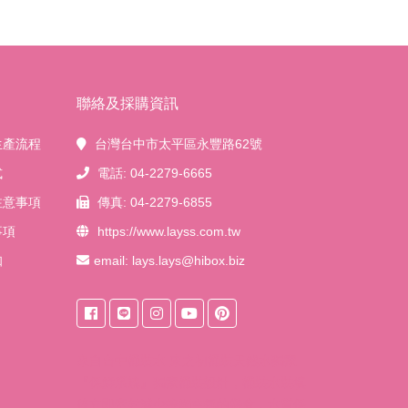
聯絡及採購資訊
生產流程
台灣台中市太平區永豐路62號
式
電話: 04-2279-6665
注意事項
傳真: 04-2279-6855
事項
https://www.layss.com.tw
知
email:
lays.lays@hibox.biz
來自
台中桶裝水
東之初桶裝天然水獨家
『保鮮系統』獨家桶裝設計，桶裝水裝填
後立即密封減少接觸空氣的機會，水質保