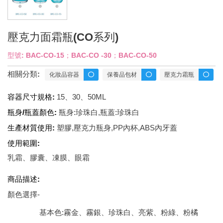
壓克力面霜瓶(CO系列)
型號: BAC-CO-15；BAC-CO -30；BAC-CO-50
相關分類:
化妝品容器
保養品包材
壓克力霜瓶
容器尺寸規格:
15、30、50ML
瓶身/瓶蓋顏色:
瓶身:珍珠白,瓶蓋:珍珠白
生產材質使用:
塑膠,壓克力瓶身,PP內杯,ABS內牙蓋
使用範圍:
乳霜、膠囊、凍膜、眼霜
商品描述:
顏色選擇-
基本色:霧金、霧銀、珍珠白、亮紫、粉綠、粉橘