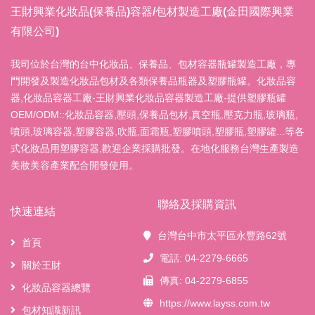
王財興業化妝品(保養品)容器/包材製造工廠(金田國際興業
有限公司)
我司位於台灣的台中化妝品、保養品、包材容器瓶罐製造工廠，專
門開發及製造化妝品包材及各類保養品瓶器及塑膠瓶罐。化妝品容
器,化妝品容器工廠-王財興業化妝品容器製造工廠-提供塑膠瓶罐
OEM/ODM::化妝品容器,壓頭,保養品包材,真空瓶,壓克力瓶,玻璃瓶,
噴頭,玻璃容器,塑膠容器,吹瓶,面霜瓶,塑膠噴頭,塑膠瓶,塑膠罐...等各
式化妝品用塑膠容器,歡迎企業採購批發。在地化服務台灣生產製造
美妝美容產業配合開發使用。
聯絡及採購資訊
快速連結
台灣台中市太平區永豐路62號
首頁
電話: 04-2279-6665
關於王財
傳真: 04-2279-6855
化妝品容器總覽
https://www.layss.com.tw
包材知識新訊