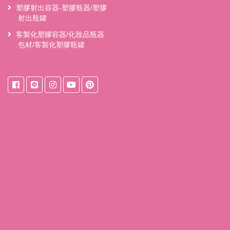
塑膠射出容器-塑膠瓶器/塑膠
射出瓶罐
客製化塑膠容器/化妝品瓶器
包材/客製化塑膠瓶罐
來自
台中桶裝水
東之初桶裝天然水獨家『保鮮系統』獨家桶裝設
計，桶裝水裝填後立即密封減少接觸空氣的機會，水質保存更久；
不讓水的甘甜流失，水的風味百分之百保留於瓶中。
桶裝水宅配
桶裝水
桶裝水推薦
塑膠射出
塑膠射出工廠
塑膠射出成型
塑膠射出模具
射出成型代工