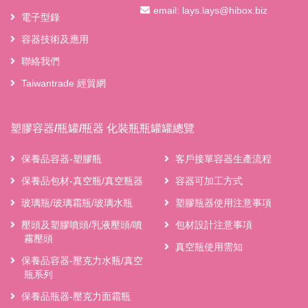
email:
lays.lays@hibox.biz
電子型錄
容器技術及應用
聯絡我們
Taiwantrade 經貿網
塑膠容器/瓶罐/瓶器 化裝瓶瓶罐罐總覽
保養品容器-塑膠瓶
客戶接單容器生產流程
保養品包材-真空瓶/真空瓶器
容器可加工方式
玻璃瓶/玻璃霜瓶/玻璃水瓶
塑膠瓶器使用注意事項
壓頭及塑膠噴頭/乳液壓頭/噴
包材設計注意事項
霧壓頭
真空瓶使用需知
保養品容器-壓克力水瓶/真空
瓶系列
保養品瓶器-壓克力面霜瓶