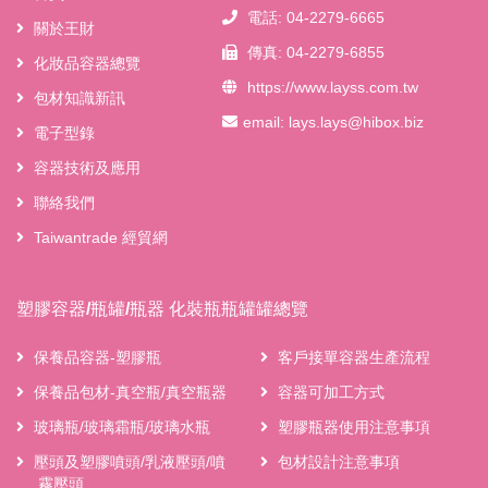
電話: 04-2279-6665
關於王財
傳真: 04-2279-6855
化妝品容器總覽
https://www.layss.com.tw
包材知識新訊
email:
lays.lays@hibox.biz
電子型錄
容器技術及應用
聯絡我們
Taiwantrade 經貿網
塑膠容器/瓶罐/瓶器 化裝瓶瓶罐罐總覽
保養品容器-塑膠瓶
客戶接單容器生產流程
保養品包材-真空瓶/真空瓶器
容器可加工方式
玻璃瓶/玻璃霜瓶/玻璃水瓶
塑膠瓶器使用注意事項
壓頭及塑膠噴頭/乳液壓頭/噴
包材設計注意事項
霧壓頭