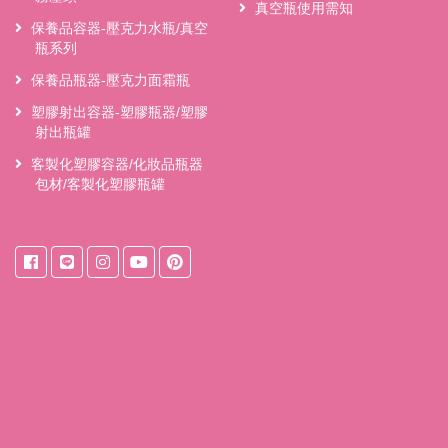
真空瓶使用需知
保養品容器-壓克力水瓶/真空
瓶系列
保養品瓶器-壓克力面霜瓶
塑膠射出容器-塑膠瓶器/塑膠
射出瓶罐
客製化塑膠容器/化妝品瓶器
包材/客製化塑膠瓶罐
來自
台中桶裝水
東之初桶裝天然水獨家『保鮮系統』獨家桶裝設
計，桶裝水裝填後立即密封減少接觸空氣的機會，水質保存更久；
不讓水的甘甜流失，水的風味百分之百保留於瓶中。
桶裝水宅配
桶裝水
桶裝水推薦