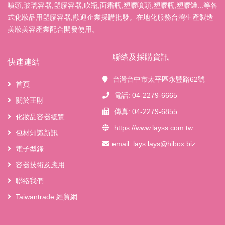
噴頭,玻璃容器,塑膠容器,吹瓶,面霜瓶,塑膠噴頭,塑膠瓶,塑膠罐...等各
式化妝品用塑膠容器,歡迎企業採購批發。在地化服務台灣生產製造
美妝美容產業配合開發使用。
聯絡及採購資訊
快速連結
台灣台中市太平區永豐路62號
首頁
電話: 04-2279-6665
關於王財
傳真: 04-2279-6855
化妝品容器總覽
https://www.layss.com.tw
包材知識新訊
email:
lays.lays@hibox.biz
電子型錄
容器技術及應用
聯絡我們
Taiwantrade 經貿網