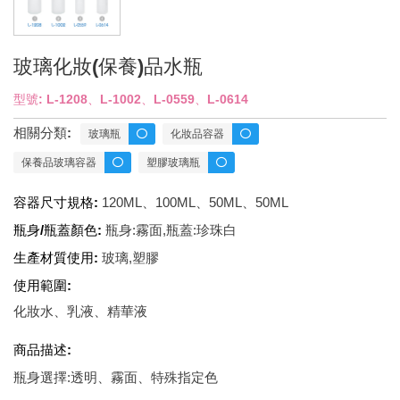
玻璃化妝(保養)品水瓶
型號: L-1208、L-1002、L-0559、L-0614
相關分類:
玻璃瓶
化妝品容器
保養品玻璃容器
塑膠玻璃瓶
容器尺寸規格:
120ML、100ML、50ML、50ML
瓶身/瓶蓋顏色:
瓶身:霧面,瓶蓋:珍珠白
生產材質使用:
玻璃,塑膠
使用範圍:
化妝水、乳液、精華液
商品描述:
瓶身選擇:透明、霧面、特殊指定色