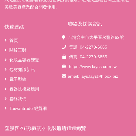
美妝美容產業配合開發使用。
聯絡及採購資訊
快速連結
台灣台中市太平區永豐路62號
首頁
電話: 04-2279-6665
關於王財
傳真: 04-2279-6855
化妝品容器總覽
https://www.layss.com.tw
包材知識新訊
email:
lays.lays@hibox.biz
電子型錄
容器技術及應用
聯絡我們
Taiwantrade 經貿網
塑膠容器/瓶罐/瓶器 化裝瓶瓶罐罐總覽