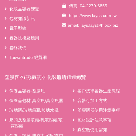
傳真: 04-2279-6855
化妝品容器總覽
https://www.layss.com.tw
包材知識新訊
email:
lays.lays@hibox.biz
電子型錄
容器技術及應用
聯絡我們
Taiwantrade 經貿網
塑膠容器/瓶罐/瓶器 化裝瓶瓶罐罐總覽
保養品容器-塑膠瓶
客戶接單容器生產流程
保養品包材-真空瓶/真空瓶器
容器可加工方式
玻璃瓶/玻璃霜瓶/玻璃水瓶
塑膠瓶器使用注意事項
壓頭及塑膠噴頭/乳液壓頭/噴
包材設計注意事項
霧壓頭
真空瓶使用需知
保養品容器-壓克力水瓶/真空