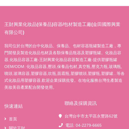
王財興業化妝品(保養品)容器/包材製造工廠(金田國際興業
有限公司)
我司位於台灣的台中化妝品、保養品、包材容器瓶罐製造工廠，專
門開發及製造化妝品包材及各類保養品瓶器及塑膠瓶罐。化妝品容
器,化妝品容器工廠-王財興業化妝品容器製造工廠-提供塑膠瓶罐
OEM/ODM::化妝品容器,壓頭,保養品包材,真空瓶,壓克力瓶,玻璃瓶,
噴頭,玻璃容器,塑膠容器,吹瓶,面霜瓶,塑膠噴頭,塑膠瓶,塑膠罐...等各
式化妝品用塑膠容器,歡迎企業採購批發。在地化服務台灣生產製造
美妝美容產業配合開發使用。
聯絡及採購資訊
快速連結
台灣台中市太平區永豐路62號
首頁
電話: 04-2279-6665
關於王財