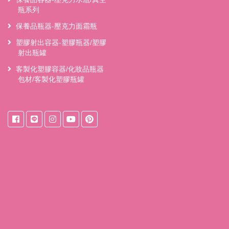
瓶系列
保養品瓶器-壓克力面霜瓶
塑膠射出容器-塑膠瓶器/塑膠
射出瓶罐
客製化塑膠容器/化妝品瓶器
包材/客製化塑膠瓶罐
來自
台中桶裝水
東之初桶裝天然水獨家『保鮮系統』獨家桶裝設
計，桶裝水裝填後立即密封減少接觸空氣的機會，水質保存更久；
不讓水的甘甜流失，水的風味百分之百保留於瓶中。
桶裝水宅配
桶裝水
桶裝水推薦
塑膠射出
塑膠射出工廠