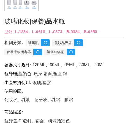
玻璃化妝(保養)品水瓶
型號: L-1284、L-0616、L-0373、B-0334、B-0250
相關分類:
玻璃瓶
化妝品容器
保養品玻璃容器
塑膠玻璃瓶
容器尺寸規格:
120ML、60ML、35ML、30ML、20ML
瓶身/瓶蓋顏色:
瓶身:霧面,瓶蓋:銀
生產材質使用:
玻璃,塑膠
使用範圍:
化妝水、乳液、精華液、乳霜、眼霜
商品描述:
瓶身選擇:透明、霧面、特殊指定色