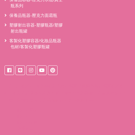
瓶系列
保養品瓶器-壓克力面霜瓶
塑膠射出容器-塑膠瓶器/塑膠
射出瓶罐
客製化塑膠容器/化妝品瓶器
包材/客製化塑膠瓶罐
來自
台中桶裝水
東之初桶裝天然水獨家『保鮮系統』獨家桶裝設
計，桶裝水裝填後立即密封減少接觸空氣的機會，水質保存更久；
不讓水的甘甜流失，水的風味百分之百保留於瓶中。
桶裝水宅配
桶裝水
桶裝水推薦
塑膠射出
塑膠射出工廠