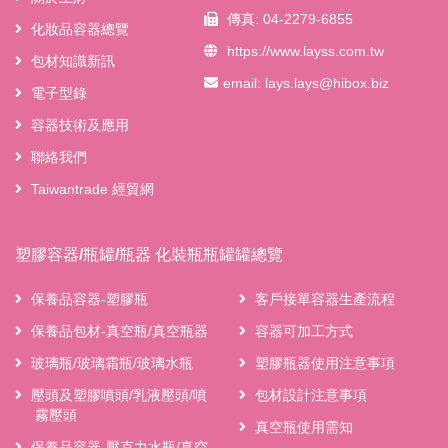
傳真: 04-2279-6855
化妝品容器總覽
https://www.layss.com.tw
包材知識新訊
email:
lays.lays@hibox.biz
電子型錄
容器技術及應用
聯絡我們
Taiwantrade 經貿網
塑膠容器/瓶罐/瓶器 化裝瓶瓶罐罐總覽
保養品容器-塑膠瓶
客戶接單容器生產流程
保養品包材-真空瓶/真空瓶器
容器可加工方式
玻璃瓶/玻璃霜瓶/玻璃水瓶
塑膠瓶器使用注意事項
壓頭及塑膠噴頭/乳液壓頭/噴
包材設計注意事項
霧壓頭
真空瓶使用需知
保養品容器-壓克力水瓶/真空