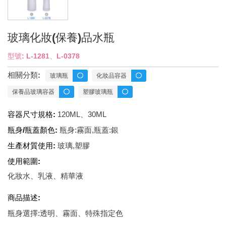
玻璃化妝(保養)品水瓶
型號: L-1281、L-0378
相關分類:
玻璃瓶
化妝品容器
保養品玻璃容器
塑膠玻璃瓶
容器尺寸規格:
120ML、30ML
瓶身/瓶蓋顏色:
瓶身:霧面,瓶蓋:銀
生產材質使用:
玻璃,塑膠
使用範圍:
化妝水、乳液、精華液
商品描述:
瓶身選擇:透明、霧面、特殊指定色