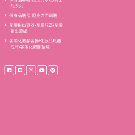
瓶系列
保養品瓶器-壓克力面霜瓶
塑膠射出容器-塑膠瓶器/塑膠
射出瓶罐
客製化塑膠容器/化妝品瓶器
包材/客製化塑膠瓶罐
來自
台中桶裝水
東之初桶裝天然水獨家『保鮮系統』獨家桶裝設
計，桶裝水裝填後立即密封減少接觸空氣的機會，水質保存更久；
不讓水的甘甜流失，水的風味百分之百保留於瓶中。
桶裝水宅配
桶裝水
桶裝水推薦
塑膠射出
塑膠射出工廠