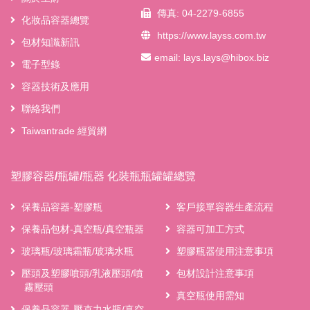
傳真: 04-2279-6855
化妝品容器總覽
https://www.layss.com.tw
包材知識新訊
email:
lays.lays@hibox.biz
電子型錄
容器技術及應用
聯絡我們
Taiwantrade 經貿網
塑膠容器/瓶罐/瓶器 化裝瓶瓶罐罐總覽
保養品容器-塑膠瓶
客戶接單容器生產流程
保養品包材-真空瓶/真空瓶器
容器可加工方式
玻璃瓶/玻璃霜瓶/玻璃水瓶
塑膠瓶器使用注意事項
壓頭及塑膠噴頭/乳液壓頭/噴
包材設計注意事項
霧壓頭
真空瓶使用需知
保養品容器-壓克力水瓶/真空