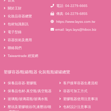
首頁
電話: 04-2279-6665
關於王財
傳真: 04-2279-6855
化妝品容器總覽
https://www.layss.com.tw
包材知識新訊
email:
lays.lays@hibox.biz
電子型錄
容器技術及應用
聯絡我們
Taiwantrade 經貿網
塑膠容器/瓶罐/瓶器 化裝瓶瓶罐罐總覽
保養品容器-塑膠瓶
客戶接單容器生產流程
保養品包材-真空瓶/真空瓶器
容器可加工方式
玻璃瓶/玻璃霜瓶/玻璃水瓶
塑膠瓶器使用注意事項
壓頭及塑膠噴頭/乳液壓頭/噴
包材設計注意事項