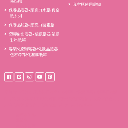
霧壓頭
真空瓶使用需知
保養品容器-壓克力水瓶/真空
瓶系列
保養品瓶器-壓克力面霜瓶
塑膠射出容器-塑膠瓶器/塑膠
射出瓶罐
客製化塑膠容器/化妝品瓶器
包材/客製化塑膠瓶罐
來自
台中桶裝水
東之初桶裝天然水獨家『保鮮系統』獨家桶裝設
計，桶裝水裝填後立即密封減少接觸空氣的機會，水質保存更久；
不讓水的甘甜流失，水的風味百分之百保留於瓶中。
桶裝水宅配
桶裝水
桶裝水推薦