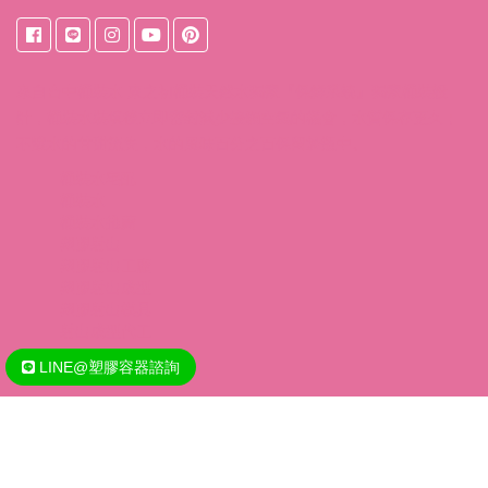
來自
台中桶裝水
東之初桶裝天然水獨家『保鮮系統』獨家桶裝設
計，桶裝水裝填後立即密封減少接觸空氣的機會，水質保存更久；
不讓水的甘甜流失，水的風味百分之百保留於瓶中。
桶裝水宅配
桶裝水
桶裝水推薦
塑膠射出
塑膠射出工廠
塑膠射出成型
塑膠射出模具
射出成型代工
LINE@塑膠容器諮詢
Copyright @ 2020 - 2026 王財興業化妝品(保養品)容器/包材塑膠容
器製造工廠(金田國際興業有限公司). All rights reserved.