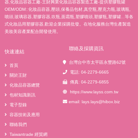
器,化妝品容器工廠-王財興業化妝品容器製造工廠-提供塑膠瓶罐
OEM/ODM::化妝品容器,壓頭,保養品包材,真空瓶,壓克力瓶,玻璃瓶,
噴頭,玻璃容器,塑膠容器,吹瓶,面霜瓶,塑膠噴頭,塑膠瓶,塑膠罐...等各
式化妝品用塑膠容器,歡迎企業採購批發。在地化服務台灣生產製造
美妝美容產業配合開發使用。
聯絡及採購資訊
快速連結
台灣台中市太平區永豐路62號
首頁
電話: 04-2279-6665
關於王財
傳真: 04-2279-6855
化妝品容器總覽
https://www.layss.com.tw
包材知識新訊
email:
lays.lays@hibox.biz
電子型錄
容器技術及應用
聯絡我們
Taiwantrade 經貿網