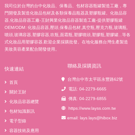
我司位於台灣的台中化妝品、保養品、包材容器瓶罐製造工廠，專
門開發及製造化妝品包材及各類保養品瓶器及塑膠瓶罐。化妝品容
器,化妝品容器工廠-王財興業化妝品容器製造工廠-提供塑膠瓶罐
OEM/ODM::化妝品容器,壓頭,保養品包材,真空瓶,壓克力瓶,玻璃瓶,
噴頭,玻璃容器,塑膠容器,吹瓶,面霜瓶,塑膠噴頭,塑膠瓶,塑膠罐...等各
式化妝品用塑膠容器,歡迎企業採購批發。在地化服務台灣生產製造
美妝美容產業配合開發使用。
聯絡及採購資訊
快速連結
台灣台中市太平區永豐路62號
首頁
電話: 04-2279-6665
關於王財
傳真: 04-2279-6855
化妝品容器總覽
https://www.layss.com.tw
包材知識新訊
email:
lays.lays@hibox.biz
電子型錄
容器技術及應用