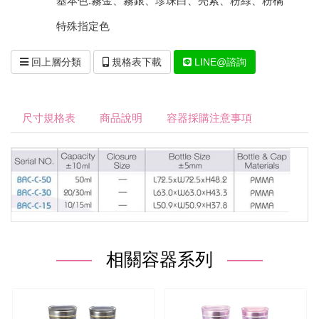
基本色:霧金、霧銀、珍珠白、亮紫、粉綠、粉橘
特殊指定色
回上層分類
規格表下載
LINE@諮詢
尺寸規格表
商品說明
容器採購注意事項
相關容器系列