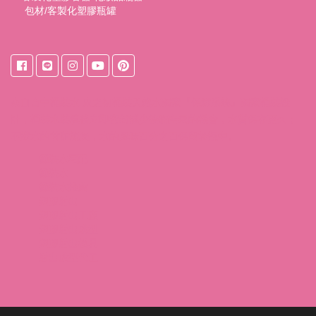
包材/客製化塑膠瓶罐
來自
台中桶裝水
東之初桶裝天然水獨家『保鮮系統』獨家桶裝設
計，桶裝水裝填後立即密封減少接觸空氣的機會，水質保存更久；
不讓水的甘甜流失，水的風味百分之百保留於瓶中。
桶裝水宅配
桶裝水
桶裝水推薦
塑膠射出
塑膠射出工廠
塑膠射出成型
塑膠射出模具
射出成型代工