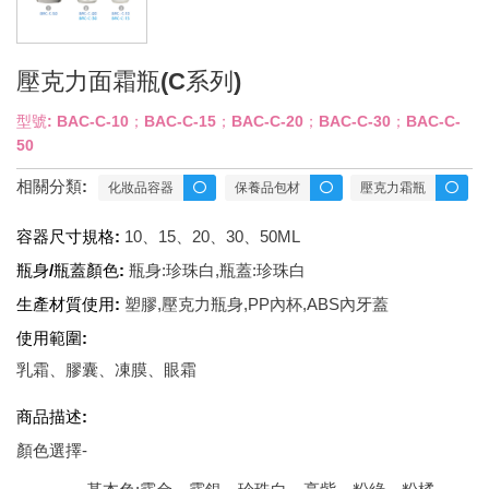
壓克力面霜瓶(C系列)
型號: BAC-C-10；BAC-C-15；BAC-C-20；BAC-C-30；BAC-C-
50
相關分類:
化妝品容器
保養品包材
壓克力霜瓶
容器尺寸規格:
10、15、20、30、50ML
瓶身/瓶蓋顏色:
瓶身:珍珠白,瓶蓋:珍珠白
生產材質使用:
塑膠,壓克力瓶身,PP內杯,ABS內牙蓋
使用範圍:
乳霜、膠囊、凍膜、眼霜
商品描述:
顏色選擇-