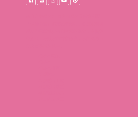
來自
台中桶裝水
東之初桶裝天然水獨家
『保鮮系統』獨家桶裝設計，桶裝水裝填
後立即密封減少接觸空氣的機會，水質保
存更久；不讓水的甘甜流失，水的風味百
分之百保留於瓶中。
桶裝水宅配
桶裝水
桶裝水推薦
塑膠射出
塑膠射出工廠
塑膠射出成型
塑膠射出模具
射出成型代工
l rights reserved.