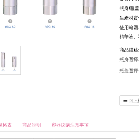
瓶身/瓶蓋
生產材質
使用範圍
精華液、
商品描述
瓶身選擇
瓶蓋選擇
回上
規格表
商品說明
容器採購注意事項