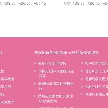
: ABG-50、ABG-30、ABG-15
型號: ABG-50、ABG-30、AB
結
塑膠容器/瓶罐/瓶器 化裝瓶瓶罐罐總覽
保養品容器-塑膠瓶
客戶接單容器
王財
保養品包材-真空瓶/真空
容器可加工方
瓶器
品容器總覽
塑膠瓶器使用
玻璃瓶/玻璃霜瓶/玻璃水
知識新訊
包材設計注意
瓶
型錄
真空瓶使用需
壓頭及塑膠噴頭/乳液壓
頭/噴霧壓頭
技術及應用