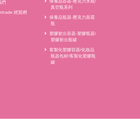
保養品容器-壓克力水瓶/
我們
真空瓶系列
antrade 經貿網
保養品瓶器-壓克力面霜
瓶
塑膠射出容器-塑膠瓶器/
塑膠射出瓶罐
客製化塑膠容器/化妝品
瓶器包材/客製化塑膠瓶
罐
- 2026 王財興業化妝品(保養品)容器/包材塑膠容器製造工廠(金田國際興業有限公司). Al