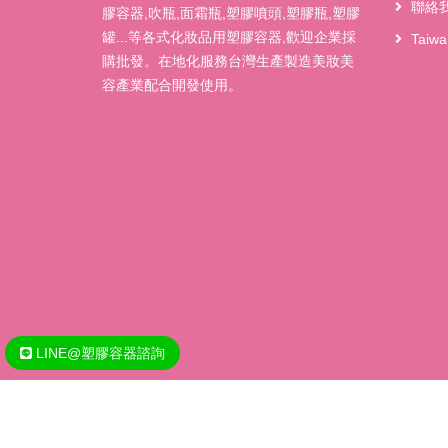
聯絡
膠容器,吹瓶,面霜瓶,塑膠噴頭,塑膠瓶,塑膠
罐...等各式化妝品用塑膠容器,歡迎企業採
Taiw
購批發。在地化服務台灣生產製造美妝美
容產業配合開發使用。
LINE@塑膠容器諮詢
Copyright @ 2020 