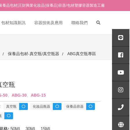
保養品包材|王財興業化妝品(保養品)容器/包材塑膠容器製造工廠
包材知識新訊
容器技術及應用
聯絡我們
PETG吹瓶/PETG塑膠吹瓶
PETG面霜瓶/PETG塑膠面霜
AB真空瓶專區
保養品包材-真空瓶/真空瓶器
ABG真空瓶專區
瓶
ABG真空瓶專區
其他材質塑膠面霜瓶
玻璃水瓶
AP真空瓶專區
玻璃面霜瓶
18牙點滴(點滴管)
真空瓶
API真空瓶專區
18牙 壓頭/噴頭
G-50、ABG-30、ABG-15
APL真空瓶專區
壓克力水瓶/真空瓶-H專區
20牙 壓頭/噴頭
:
真空瓶
化妝品瓶器
保養品容器
APS真空瓶專區
壓克力水瓶/真空瓶-ID專區
24牙 壓頭/噴頭
壓克力面霜瓶 A/B/C專區
瓶
壓克力水瓶/真空瓶-IO專區
壓克力面霜瓶 AE/BE/CE專區
規格:
50ML、30ML、15ML